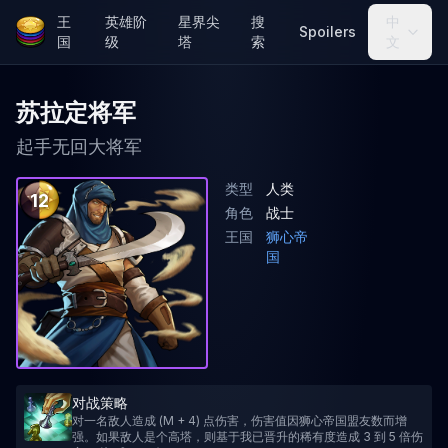
王
英雄阶
星界尖
搜
中
Spoilers
国
级
塔
索
文
苏拉定将军
起手无回大将军
类型
人类
12
角色
战士
王国
狮心帝
国
对战策略
对一名敌人造成 (M + 4) 点伤害，伤害值因狮心帝国盟友数而增
强。如果敌人是个高塔，则基于我已晋升的稀有度造成 3 到 5 倍伤