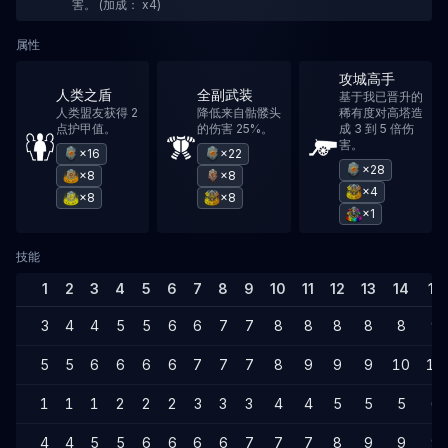
害。 (加成： x4)
属性
攻城高手
人类之盾
全副武装
基于我已晋升的
人类盟友获得 2
降低来自骷髅头
稀有度对高塔造
点护甲值。
的伤害 25%。
成 3 到 5 倍伤
害。
×16
×22
×28
×8
×8
×4
×8
×8
×1
技能
1
2
3
4
5
6
7
8
9
10
11
12
13
14
15
3
4
4
5
5
6
6
7
7
8
8
8
8
8
9
5
5
6
6
6
6
7
7
7
8
9
9
9
10
10
1
1
1
2
2
2
3
3
3
4
4
5
5
5
6
4
4
5
5
6
6
6
6
7
7
7
8
9
9
9