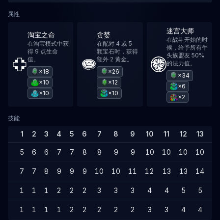
属性
迷宫大师
淘宝之命
贪婪
在战斗开始的时
在淘宝模式中获
在配对 4 或 5
候，给予所有牛
得 9 点生命
颗宝石时，获得
头族盟友 50%
值。
额外 2 黄金。
的法力值。
×18
×26
×34
×10
×12
×6
×10
×10
×2
技能
1
2
3
4
5
6
7
8
9
10
11
12
13
1
5
6
6
7
7
8
8
9
9
10
10
10
10
1
7
7
8
9
9
9
10
10
11
12
13
13
14
1
1
1
1
2
2
2
3
3
3
4
4
5
5
6
1
1
1
1
2
2
2
2
2
3
3
4
4
4