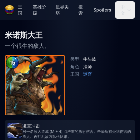
王
英雄阶
星界尖
搜
中
Spoilers
国
级
塔
索
文
米诺斯大王
一个很牛的敌人。
类型
牛头族
15
角色
法师
王国
迷宫
凌空冲击
对一名敌人造成 (M + 4) 点严重的溅射伤害。击晕所有受到伤害的
敌人。再打乱敌方队伍队形。