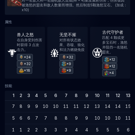
对一名敌人和一名随机敌人造成(M + 4)重度溅射伤害，伤害值因
被激怒的盟友和敌人数量而增强。然后制造5颗激怒宝石。 (加成：
x10)
属性
古代守护者
兽人之怒
无坚不摧
匹配 4 颗或更
在自身受到伤害
对所有状态效
多宝石时，激怒
时获得 3 点攻
果、吞噬、狼化
并阻挡一名随机
击力。
和法力燃烧免疫
盟友。
×24
×32
×12
×32
×9
×12
×16
×9
×4
技能
1
2
3
4
5
6
7
8
9
10
11
12
13
7
8
9
9
10
10
11
11
12
13
14
14
15
5
6
6
7
7
8
8
9
9
10
10
10
11
1
1
2
2
3
3
3
4
4
5
5
5
6