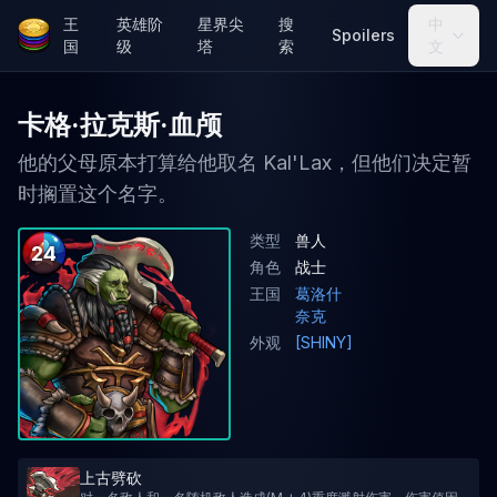
王
英雄阶
星界尖
搜
中
Spoilers
国
级
塔
索
文
卡格·拉克斯·血颅
他的父母原本打算给他取名 Kal'Lax，但他们决定暂
时搁置这个名字。
类型
兽人
24
角色
战士
王国
葛洛什
奈克
外观
[SHINY]
上古劈砍