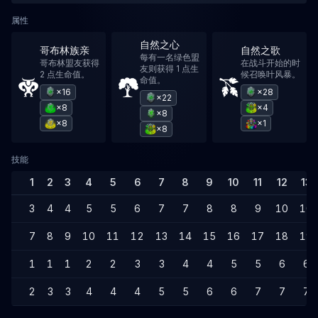
属性
自然之心
哥布林族亲
自然之歌
每有一名绿色盟
哥布林盟友获得
在战斗开始的时
友则获得 1 点生
2 点生命值。
候召唤叶风暴。
命值。
×16
×28
×22
×8
×4
×8
×8
×1
×8
技能
1
2
3
4
5
6
7
8
9
10
11
12
13
3
4
4
5
5
6
7
7
8
8
9
10
10
7
8
9
10
11
12
13
14
15
16
17
18
19
1
1
1
2
2
3
3
4
4
5
5
6
6
2
3
3
4
4
4
5
5
6
6
7
7
7