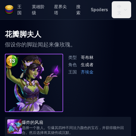
王
英雄阶
星界尖
搜
中
Spoilers
国
级
塔
索
文
花瓣脚夫人
假设你的脚趾闻起来像玫瑰。
类型
哥布林
13
角色
生成者
王国
齐埃金
爆炸的风扇
选择一个敌人。引爆其四种不同法力颜色的宝石，并获得额外回
合。然后选择将其烧伤或沉默。