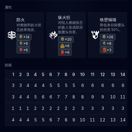
属性
纵火狂
防火
铁壁铜墙
对陷入燃烧状态
对燃烧和妖火状
降低来自骷髅头
的敌人造成双倍
态效果免疫。
的伤害 50%。
骷髅头伤害。
×14
×26
×20
×6
×8
×6
×6
×3
×6
技能
1
2
3
4
5
6
7
8
9
10
11
12
13
14
3
3
4
4
4
5
5
5
5
6
6
6
6
6
3
4
4
5
6
6
7
7
8
8
9
9
10
11
1
1
1
2
2
2
2
2
2
3
3
3
3
3
4
4
4
5
5
6
7
8
9
10
11
12
13
14