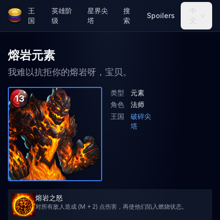
王
英雄阶
星界尖
搜
中
Spoilers
国
级
塔
索
文
熔岩元素
我难以抗拒你的熔岩呀，宝贝。
类型
元素
13
角色
法师
王国
破碎尖
塔
熔岩之怒
对所有敌人造成 (M + 2) 点伤害，再使他们陷入燃烧状态。