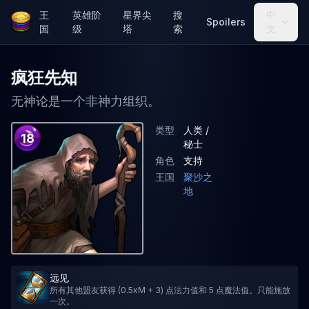
王
英雄阶
星界尖
搜
中
Spoilers
国
级
塔
索
文
疯狂先知
无神论是一个非神力组织。
类型
人类 /
18
秘士
角色
支持
王国
聚沙之
地
远见
所有其他盟友获得 (0.5xM + 3) 点法力值和 5 点魔法值。只能施放
一次。