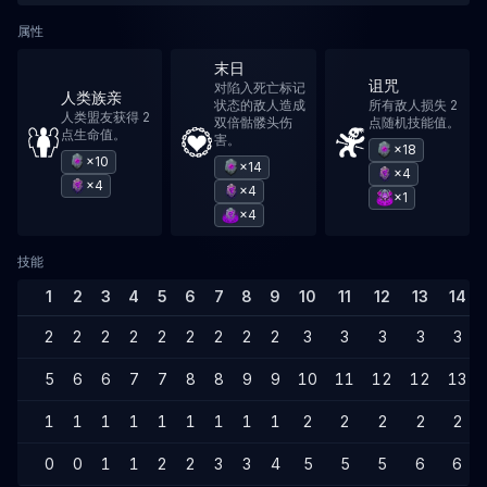
属性
末日
诅咒
对陷入死亡标记
人类族亲
状态的敌人造成
所有敌人损失 2
人类盟友获得 2
双倍骷髅头伤
点随机技能值。
点生命值。
害。
×18
×10
×14
×4
×4
×4
×1
×4
技能
1
2
3
4
5
6
7
8
9
10
11
12
13
14
2
2
2
2
2
2
2
2
2
3
3
3
3
3
5
6
6
7
7
8
8
9
9
10
11
12
12
13
1
1
1
1
1
1
1
1
1
2
2
2
2
2
0
0
1
1
2
2
3
3
4
5
5
5
6
6