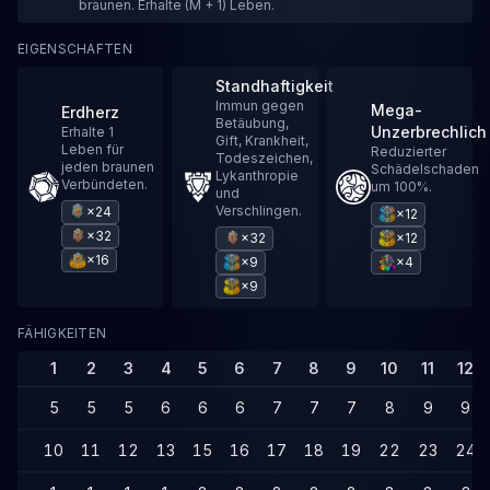
braunen. Erhalte (M + 1) Leben.
EIGENSCHAFTEN
Standhaftigkeit
Immun gegen
Mega-
Erdherz
Betäubung,
Unzerbrechlich
Erhalte 1
Gift, Krankheit,
Leben für
Reduzierter
Todeszeichen,
jeden braunen
Schädelschaden
Lykanthropie
Verbündeten.
um 100%.
und
Verschlingen.
×24
×12
×32
×32
×12
×16
×9
×4
×9
FÄHIGKEITEN
1
2
3
4
5
6
7
8
9
10
11
12
5
5
5
6
6
6
7
7
7
8
9
9
10
11
12
13
15
16
17
18
19
22
23
24