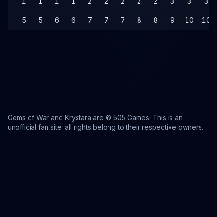
1
1
1
1
2
2
2
2
2
3
3
3
5
5
6
6
7
7
7
8
8
9
10
10
Gems of War and Krystara are © 505 Games. This is an
unofficial fan site; all rights belong to their respective owners.