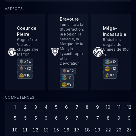
ASPECTS
Bravoure
Immunité à la
Coeur de
Méga-
Stupéfaction,
Pierre
Incassable
le Poison, la
Maladie, la
Gagne 1 de
Réduit les
Marque de la
Vie pour
dégâts de
Mort, la
chaque allié
Crânes de 100
Lycanthropie
Marron.
%.
et la
×24
×12
Dévoration.
×32
×12
×32
×16
×4
×9
×9
COMPÉTENCES
1
2
3
4
5
6
7
8
9
10
11
12
5
5
5
6
6
6
7
7
7
8
9
9
10
11
12
13
15
16
17
18
19
22
23
24