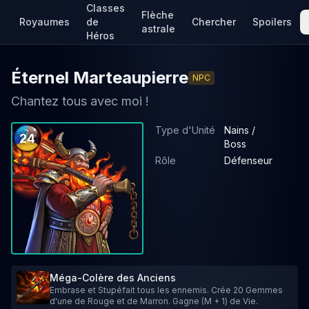
Classes
Flèche
Royaumes
de
Chercher
Spoilers
astrale
Héros
Éternel Marteaupierre
NPC
Chantez tous avec moi !
Type d'Unité
Nains /
24
Boss
Rôle
Défenseur
Méga-Colère des Anciens
Embrase et Stupéfait tous les ennemis. Crée 20 Gemmes
d'une de Rouge et de Marron. Gagne (M + 1) de Vie.