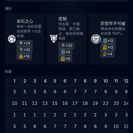
属性
坚韧
岩石之心
巨型牢不可破
对击晕、中毒、
每有一名棕色盟
疾病、死亡标
降低来自骷髅头
友则获得 1 点生
记、狼化和吞噬
的伤害 100%。
命值。
免疫
×12
×24
×32
×12
×32
×9
×4
×16
×9
技能
1
2
3
4
5
6
7
8
9
10
11
12
5
5
5
6
6
6
7
7
7
8
9
9
10
11
12
13
15
16
17
18
19
22
23
24
1
1
1
1
2
2
2
2
2
3
3
3
5
5
6
6
7
7
7
8
8
9
10
10