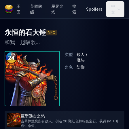
王
英雄阶
星界尖
搜
中
Spoilers
国
级
塔
索
文
永恒的石大锤
NPC
和我一起唱歌...
类型
矮人 /
24
魔头
角色
防御
巨型远古之怒
击晕并燃烧所有敌人。创造 20 颗红色和棕色宝石。获得 (M + 1)
点生命值。