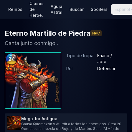
Clases
Aguja
Reinos
de
Buscar
Spoilers
Español
Astral
Héroe.
Eterno Martillo de Piedra
NPC
Canta junto conmigo...
Tipo de tropa
Enano /
24
Jefe
Rol
Defensor
Mega-Ira Antigua
Causa Quemazón y Aturdir a todos los enemigos. Crea 20
Gemas, una mezcla de Rojo y de Marrón. Gana (M + 1) de