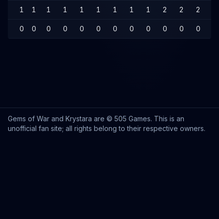
1
1
1
1
1
1
1
1
1
2
2
2
2
0
0
0
0
0
0
0
0
0
0
0
0
0
Gems of War and Krystara are © 505 Games. This is an
unofficial fan site; all rights belong to their respective owners.