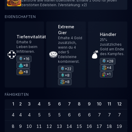
Zerstöre alle lilanen Edelsteine. Erhalte 2 Gold für jeden
zerstörten Edelstein. (Verstärkung: x2)
EIGENSCHAFTEN
Extreme
Gier
Händler
Tiefenvitalität
Erhalte 4 Gold
25%
Erhalte 9
zusätzlich,
zusätzliches
Leben beim
wenn du 4
Gold am Ende
Infiltrieren.
oder 5
des Kampfes.
Edelsteine
×16
×28
kombinierst.
×8
×4
×22
×8
×1
×8
×8
FÄHIGKEITEN
1
2
3
4
5
6
7
8
9
10
11
12
13
4
4
4
5
5
5
6
6
6
7
7
7
7
8
9
10
11
12
13
14
15
16
17
18
19
2