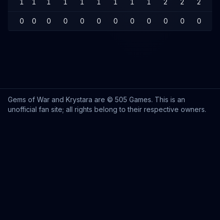
1
1
1
1
1
1
1
1
1
2
2
2
2
0
0
0
0
0
0
0
0
0
0
0
0
0
Gems of War and Krystara are © 505 Games. This is an
unofficial fan site; all rights belong to their respective owners.