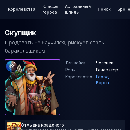
Классы
Астральный
Королевства
Поиск
Spoile
героев
шпиль
Скупщик
Продавать не научился, рискует стать
барахольщиком.
Тип войск
Человек
12
Роль
Генератор
Королевство
Город
Воров
Отмывка краденого