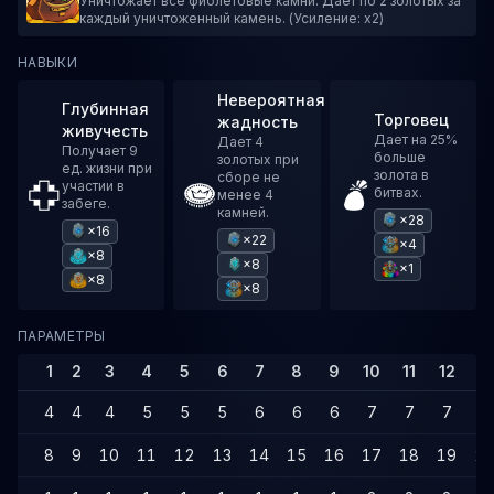
Уничтожает все фиолетовые камни. Дает по 2 золотых за
каждый уничтоженный камень. (Усиление: x2)
НАВЫКИ
Невероятная
Глубинная
Торговец
жадность
живучесть
Дает на 25%
Дает 4
Получает 9
больше
золотых при
ед. жизни при
золота в
сборе не
участии в
битвах.
менее 4
забеге.
камней.
×28
×16
×22
×4
×8
×8
×1
×8
×8
ПАРАМЕТРЫ
1
2
3
4
5
6
7
8
9
10
11
12
13
4
4
4
5
5
5
6
6
6
7
7
7
7
8
9
10
11
12
13
14
15
16
17
18
19
2