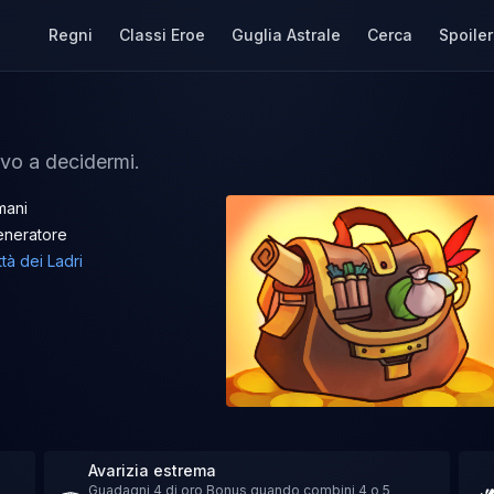
Regni
Classi Eroe
Guglia Astrale
Cerca
Spoiler
ivo a decidermi.
mani
eneratore
ttà dei Ladri
Avarizia estrema
Guadagni 4 di oro Bonus quando combini 4 o 5