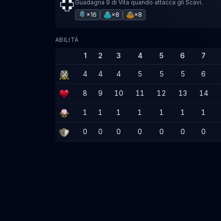
Guadagna 9 di Vita quando attacca gli Scavi.
×16
×8
×8
ABILITÀ
1
2
3
4
5
6
7
4
4
4
5
5
5
6
8
9
10
11
12
13
14
1
1
1
1
1
1
1
0
0
0
0
0
0
0