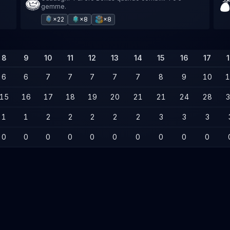
gemme.
×22
×8
×8
8
9
10
11
12
13
14
15
16
17
6
6
7
7
7
7
7
8
9
10
15
16
17
18
19
20
21
21
24
28
1
1
2
2
2
2
2
3
3
3
0
0
0
0
0
0
0
0
0
0