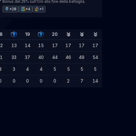
Bonus del 25% sull'Oro alla fine della battaglia.
×28
×4
×1
18
19
20
🥉
🥈
🥇
12
13
14
15
17
17
17
17
31
33
37
40
44
46
49
54
3
3
4
4
5
5
5
5
0
0
0
0
0
2
7
14