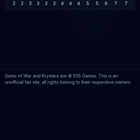
2
2
3
3
3
3
4
4
4
5
5
6
7
7
7
Gems of War and Krystara are © 505 Games. This is an
unofficial fan site; all rights belong to their respective owners.