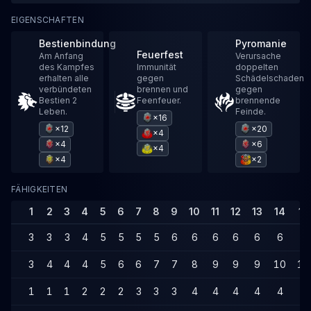
EIGENSCHAFTEN
Bestienbindung
Pyromanie
Feuerfest
Am Anfang
Verursache
des Kampfes
Immunität
doppelten
erhalten alle
gegen
Schädelschaden
verbündeten
brennen und
gegen
Bestien 2
Feenfeuer.
brennende
Leben.
Feinde.
×16
×12
×20
×4
×4
×6
×4
×4
×2
FÄHIGKEITEN
1
2
3
4
5
6
7
8
9
10
11
12
13
14
15
3
3
3
4
5
5
5
5
6
6
6
6
6
6
7
3
4
4
4
5
6
6
7
7
8
9
9
9
10
10
1
1
1
2
2
2
3
3
3
4
4
4
4
4
5