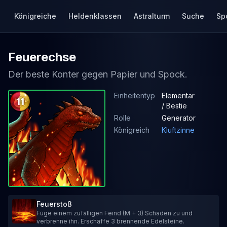
Königreiche
Heldenklassen
Astralturm
Suche
Sp
Feuerechse
Der beste Konter gegen Papier und Spock.
Einheitentyp
Elementar
11
/ Bestie
Rolle
Generator
Königreich
Kluftzinne
Feuerstoß
Füge einem zufälligen Feind (M + 3) Schaden zu und
verbrenne ihn. Erschaffe 3 brennende Edelsteine.