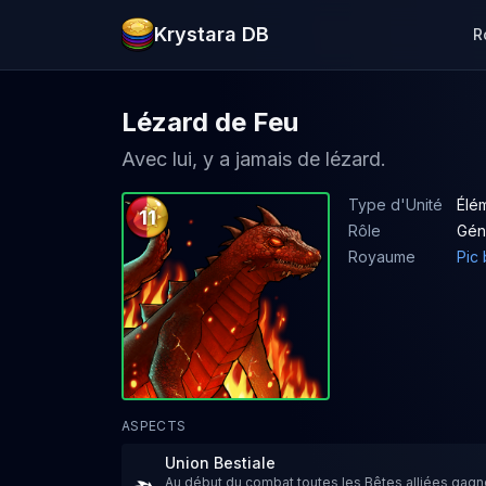
Krystara DB
R
Lézard de Feu
Avec lui, y a jamais de lézard.
Type d'Unité
Élém
11
Rôle
Gén
Royaume
Pic 
ASPECTS
Union Bestiale
Au début du combat toutes les Bêtes alliées gagn