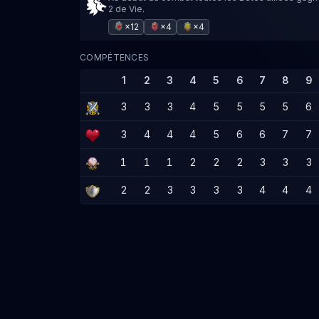
2 de Vie.
×12
×4
×4
COMPÉTENCES
1
2
3
4
5
6
7
8
9
3
3
3
4
5
5
5
5
6
3
4
4
4
5
6
6
7
7
1
1
1
2
2
2
3
3
3
2
2
3
3
3
3
4
4
4