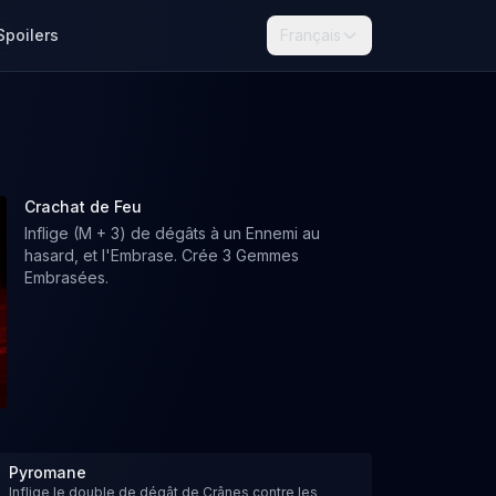
Spoilers
Français
Crachat de Feu
Inflige (M + 3) de dégâts à un Ennemi au
hasard, et l'Embrase. Crée 3 Gemmes
Embrasées.
Pyromane
Inflige le double de dégât de Crânes contre les