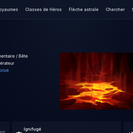
oyaumes
Classes de Héros
Flèche astrale
Chercher
entaire / Bête
érateur
brisé
Ignifugé
ent