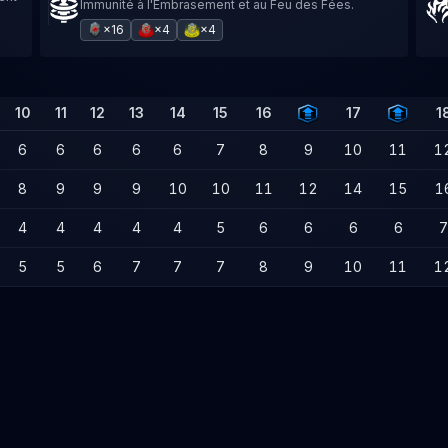
Immunité à l'Embrasement et au Feu des Fées.
×16
×4
×4
10
11
12
13
14
15
16
17
1
6
6
6
6
6
7
8
9
10
11
1
8
9
9
9
10
10
11
12
14
15
1
4
4
4
4
4
5
6
6
6
6
7
5
5
6
7
7
7
8
9
10
11
1