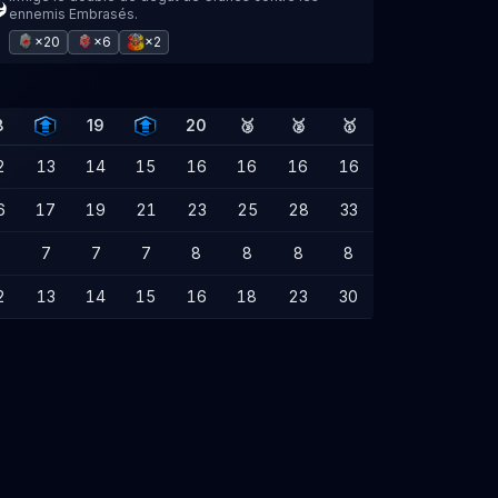
ennemis Embrasés.
×20
×6
×2
8
19
20
🥉
🥈
🥇
2
13
14
15
16
16
16
16
6
17
19
21
23
25
28
33
7
7
7
8
8
8
8
2
13
14
15
16
18
23
30