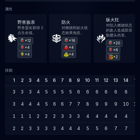
属性
纵火狂
野兽族亲
防火
对陷入燃烧状态
野兽盟友获得 2
对燃烧和妖火状
的敌人造成双倍
点生命值。
态效果免疫。
骷髅头伤害。
×12
×16
×20
×4
×4
×6
×4
×4
×2
技能
1
2
3
4
5
6
7
8
9
10
11
12
13
14
15
3
3
3
4
5
5
5
5
6
6
6
6
6
6
7
3
4
4
4
5
6
6
7
7
8
9
9
9
10
10
1
1
1
2
2
2
3
3
3
4
4
4
4
4
5
2
2
3
3
3
3
4
4
4
5
5
6
7
7
7