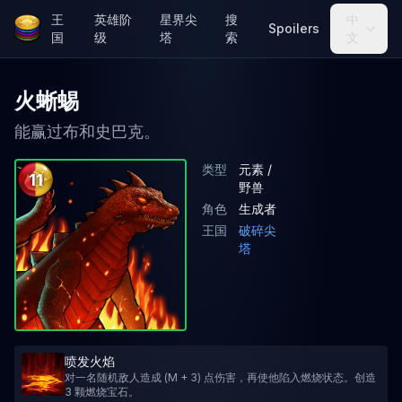
王
英雄阶
星界尖
搜
中
Spoilers
国
级
塔
索
文
火蜥蜴
能赢过布和史巴克。
类型
元素 /
11
野兽
角色
生成者
王国
破碎尖
塔
喷发火焰
对一名随机敌人造成 (M + 3) 点伤害，再使他陷入燃烧状态。创造
3 颗燃烧宝石。