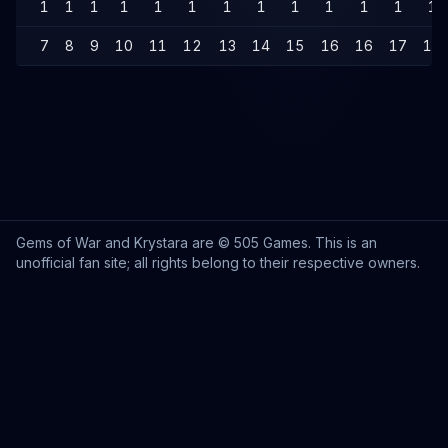
1
1
1
1
1
1
1
1
1
1
1
1
1
7
8
9
10
11
12
13
14
15
16
16
17
18
Gems of War and Krystara are © 505 Games. This is an
unofficial fan site; all rights belong to their respective owners.