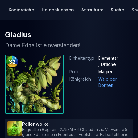
Königreiche
Heldenklassen
Astralturm
Suche
Sp
Gladius
Dame Edna ist einverstanden!
Einheitentyp
Elementar
32
/ Drache
Rolle
Magier
Königreich
Wald der
Dornen
Pollenwolke
Füge allen Gegnern (2.75xM + 6) Schaden zu. Verwandle 5
grüne Edelsteine in Feenfeuer-Edelsteine. Es besteht eine