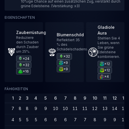
10%ige Chance auf einen zusätzlichen Zug, verstärkt durch
grüne Edelsteine. (Verstärkung: x3)
EIGENSCHAFTEN
Gladiole
Zauberrüstung
Aura
Blumenschild
Reduziere
Stehlen Sie 4
Reflektiert 35
den Schaden
Leben, wenn
% des
durch Zauber
Sie grüne
Schädelschadens.
um 25%.
Edelsteine
×32
kombinieren.
×24
×9
×12
×32
×9
×12
×16
×4
FÄHIGKEITEN
1
2
3
4
5
6
7
8
9
10
11
12
13
7
8
8
9
9
10
10
11
11
12
13
14
14
4
5
5
5
6
6
6
7
7
8
9
9
10