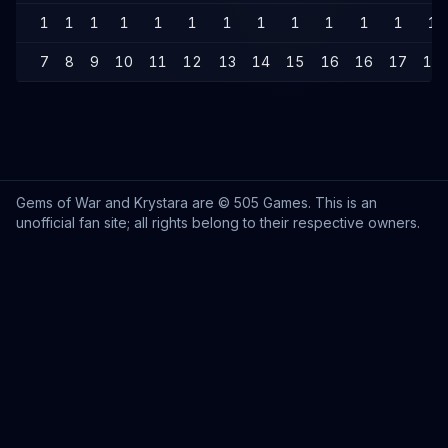
1
1
1
1
1
1
1
1
1
1
1
1
1
7
8
9
10
11
12
13
14
15
16
16
17
18
Gems of War and Krystara are © 505 Games. This is an
unofficial fan site; all rights belong to their respective owners.