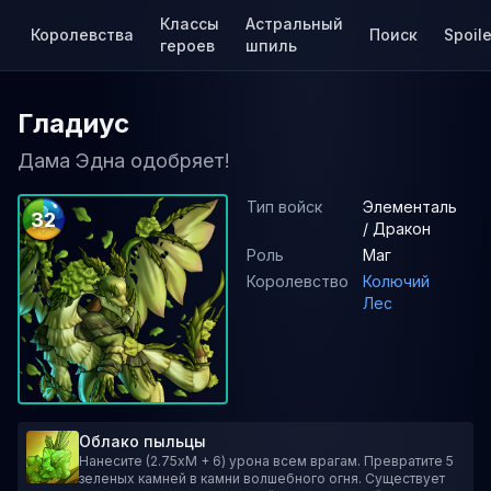
Классы
Астральный
Королевства
Поиск
Spoile
героев
шпиль
Гладиус
Дама Эдна одобряет!
Тип войск
Элементаль
32
/ Дракон
Роль
Маг
Королевство
Колючий
Лес
Облако пыльцы
Нанесите (2.75xM + 6) урона всем врагам. Превратите 5
зеленых камней в камни волшебного огня. Существует