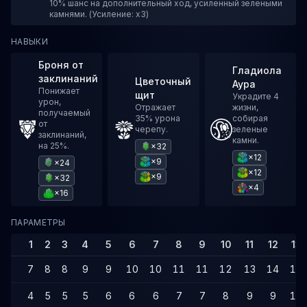
10% шанс на дополнительный ход, усиленный зелеными
камнями. (Усиление: x3)
НАВЫКИ
Броня от
Гладиола
заклинаний
Цветочный
Аура
Понижает
щит
Украдите 4
урон,
Отражает
жизни,
получаемый
35% урона
собирая
от
черепу.
зеленые
заклинаний,
камни.
на 25%.
×32
×12
×9
×24
×12
×9
×32
×4
×16
ПАРАМЕТРЫ
1
2
3
4
5
6
7
8
9
10
11
12
13
7
8
8
9
9
10
10
11
11
12
13
14
14
4
5
5
5
6
6
6
7
7
8
9
9
10