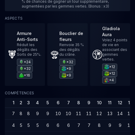
% de chances de gagner un tour supplémentaire,
augmentées par les gemmes vertes. (Bonus : x3)
ASPECTS
Gladiola
Armure
Bouclier de
Aura
Anti-Sorts
fleurs
Volez 4 points
Réduit les
Renvoie 35 %
de vie en
dégâts des
des dégâts
associant des
Sorts de 25%.
du crâne.
gemmes
vertes.
×24
×32
×12
×32
×9
×12
×16
×9
×4
COMPÉTENCES
1
2
3
4
5
6
7
8
9
10
11
12
13
7
8
8
9
9
10
10
11
11
12
13
14
14
4
5
5
5
6
6
6
7
7
8
9
9
10