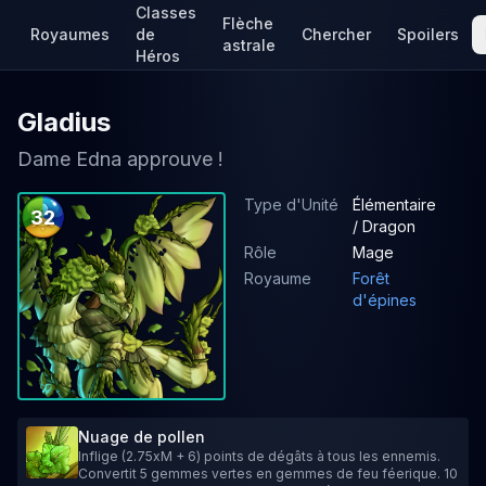
Classes
Flèche
Royaumes
de
Chercher
Spoilers
astrale
Héros
Gladius
Dame Edna approuve !
Type d'Unité
Élémentaire
32
/ Dragon
Rôle
Mage
Royaume
Forêt
d'épines
Nuage de pollen
Inflige (2.75xM + 6) points de dégâts à tous les ennemis.
Convertit 5 gemmes vertes en gemmes de feu féerique. 10