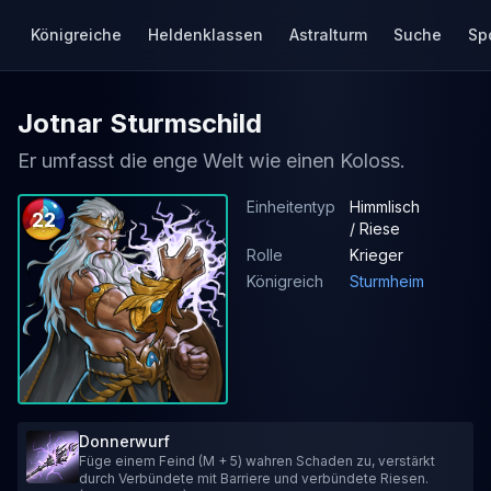
Königreiche
Heldenklassen
Astralturm
Suche
Sp
Jotnar Sturmschild
Er umfasst die enge Welt wie einen Koloss.
Einheitentyp
Himmlisch
22
/ Riese
Rolle
Krieger
Königreich
Sturmheim
Donnerwurf
Füge einem Feind (M + 5) wahren Schaden zu, verstärkt
durch Verbündete mit Barriere und verbündete Riesen.