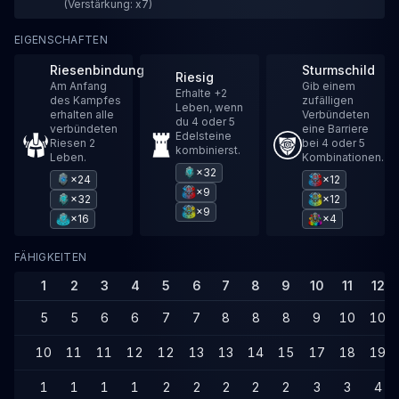
(Verstärkung: x7)
EIGENSCHAFTEN
Riesenbindung
Sturmschild
Riesig
Am Anfang
Gib einem
Erhalte +2
des Kampfes
zufälligen
Leben, wenn
erhalten alle
Verbündeten
du 4 oder 5
verbündeten
eine Barriere
Edelsteine
Riesen 2
bei 4 oder 5
kombinierst.
Leben.
Kombinationen.
×32
×24
×12
×9
×32
×12
×9
×16
×4
FÄHIGKEITEN
1
2
3
4
5
6
7
8
9
10
11
12
5
5
6
6
7
7
8
8
8
9
10
10
10
11
11
12
12
13
13
14
15
17
18
19
1
1
1
1
2
2
2
2
2
3
3
4