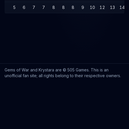
5
6
7
7
8
8
8
9
10
12
13
14
Gems of War and Krystara are © 505 Games. This is an
unofficial fan site; all rights belong to their respective owners.