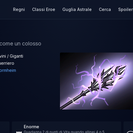
Regni
Classi Eroe
Guglia Astrale
Cerca
Spoiler
 come un colosso
vini / Giganti
erriero
tormheim
Enorme
Guadagna 2 di punti di Vita quando allinei 4 o 5