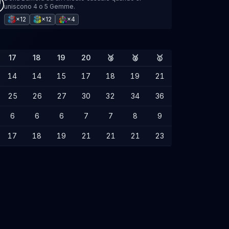
uniscono 4 o 5 Gemme.
×12
×12
×4
17
18
19
20
🥉
🥈
🥇
14
14
15
17
18
19
21
25
26
27
30
32
34
36
6
6
6
7
7
8
9
17
18
19
21
21
21
23