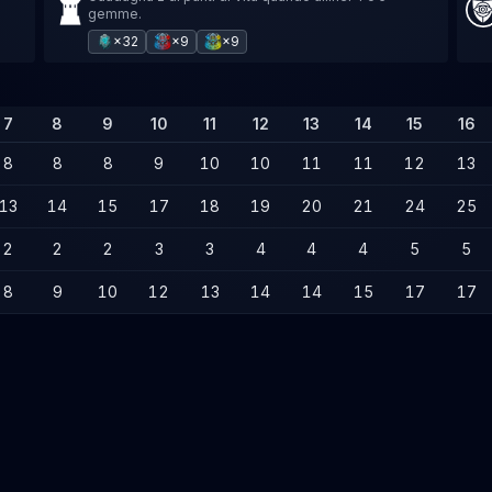
gemme.
×32
×9
×9
7
8
9
10
11
12
13
14
15
16
8
8
8
9
10
10
11
11
12
13
13
14
15
17
18
19
20
21
24
25
2
2
2
3
3
4
4
4
5
5
8
9
10
12
13
14
14
15
17
17