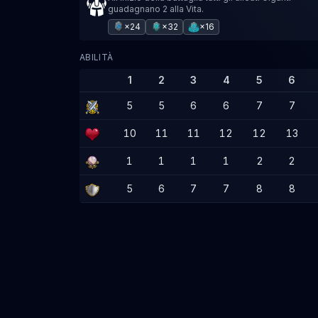
guadagnano 2 alla Vita.
×24
×32
×16
ABILITÀ
1
2
3
4
5
6
5
5
6
6
7
7
10
11
11
12
12
13
1
1
1
1
2
2
5
6
7
7
8
8