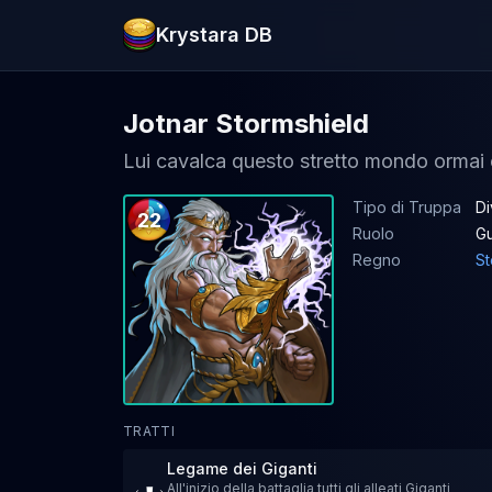
Krystara DB
Jotnar Stormshield
Lui cavalca questo stretto mondo ormai
Tipo di Truppa
Di
22
Ruolo
Gu
Regno
S
TRATTI
Legame dei Giganti
All'inizio della battaglia tutti gli alleati Giganti