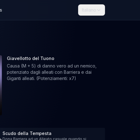
s
Italiano
Giavellotto del Tuono
Causa (M + 5) di danno vero ad un nemico,
potenziato dagli alleati con Barriera e dai
Giganti alleati. (Potenziamenti: x7)
Scudo della Tempesta
Dona Barriera ad un Alleato casuale quando si