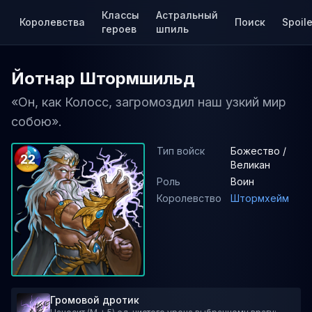
Классы
Астральный
Королевства
Поиск
Spoile
героев
шпиль
Йотнар Штормшильд
«Он, как Колосс, загромоздил наш узкий мир
собою».
Тип войск
Божество /
22
Великан
Роль
Воин
Королевство
Штормхейм
Громовой дротик