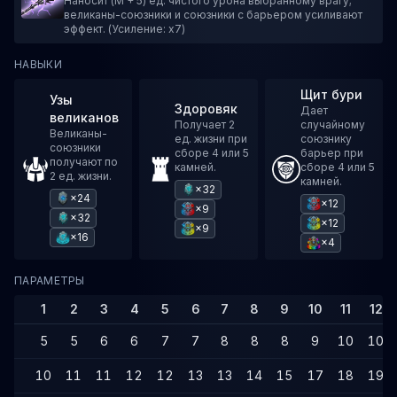
Наносит (M + 5) ед. чистого урона выбранному врагу;
великаны-союзники и союзники с барьером усиливают
эффект. (Усиление: x7)
НАВЫКИ
Щит бури
Узы
Здоровяк
Дает
великанов
Получает 2
случайному
Великаны-
ед. жизни при
союзнику
союзники
сборе 4 или 5
барьер при
получают по
камней.
сборе 4 или 5
2 ед. жизни.
камней.
×32
×24
×12
×9
×32
×12
×9
×16
×4
ПАРАМЕТРЫ
1
2
3
4
5
6
7
8
9
10
11
12
5
5
6
6
7
7
8
8
8
9
10
10
10
11
11
12
12
13
13
14
15
17
18
19