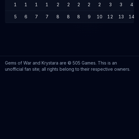
1
1
1
1
2
2
2
2
2
3
3
4
5
6
7
7
8
8
8
9
10
12
13
14
Gems of War and Krystara are © 505 Games. This is an
unofficial fan site; all rights belong to their respective owners.