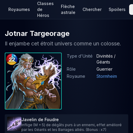
Classes
Flèche
Royaumes
de
Chercher
Spoilers
astrale
Héros
Jotnar Targeorage
Il enjambe cet étroit univers comme un colosse.
Type d'Unité
Divinités /
22
Géants
Rôle
Guerrier
Royaume
Stormheim
Javelin de Foudre
Inflige (M + 5) de dégâts purs à un ennemi, effet amélioré
par les Géants et les Barrages alliés. (Bonus : x7)