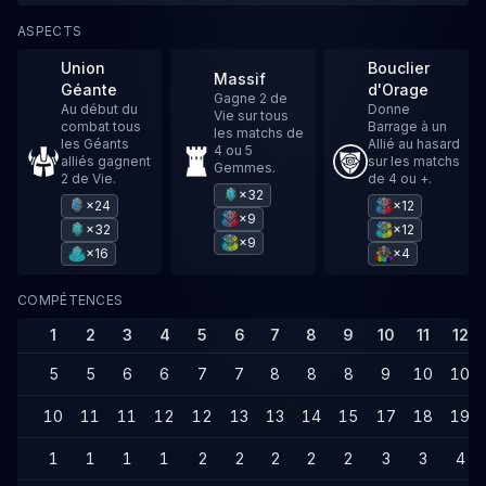
ASPECTS
Union
Bouclier
Massif
Géante
d'Orage
Gagne 2 de
Au début du
Donne
Vie sur tous
combat tous
Barrage à un
les matchs de
les Géants
Allié au hasard
4 ou 5
alliés gagnent
sur les matchs
Gemmes.
2 de Vie.
de 4 ou +.
×32
×24
×12
×9
×32
×12
×9
×16
×4
COMPÉTENCES
1
2
3
4
5
6
7
8
9
10
11
12
5
5
6
6
7
7
8
8
8
9
10
10
10
11
11
12
12
13
13
14
15
17
18
19
1
1
1
1
2
2
2
2
2
3
3
4