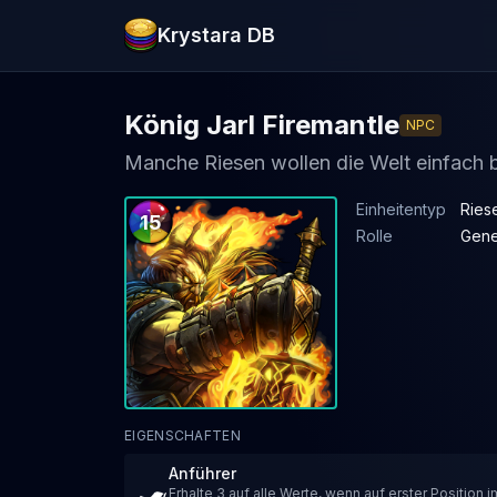
Krystara DB
König Jarl Firemantle
NPC
Manche Riesen wollen die Welt einfach 
Einheitentyp
Ries
15
Rolle
Gene
EIGENSCHAFTEN
Anführer
Erhalte 3 auf alle Werte, wenn auf erster Position i