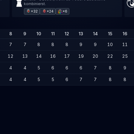
kombinierst.
×32
×24
×6
8
9
10
11
12
13
14
15
16
7
7
8
8
8
9
9
10
11
12
13
14
16
17
19
20
22
25
4
4
5
6
6
6
7
8
9
4
4
5
5
6
7
7
8
8