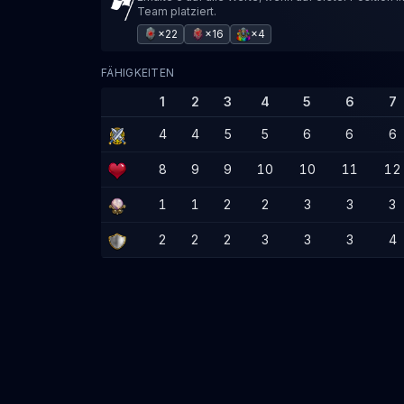
Team platziert.
×22
×16
×4
FÄHIGKEITEN
1
2
3
4
5
6
7
4
4
5
5
6
6
6
8
9
9
10
10
11
12
1
1
2
2
3
3
3
2
2
2
3
3
3
4