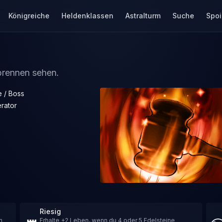
Königreiche
Heldenklassen
Astralturm
Suche
Spoi
brennen sehen.
e / Boss
rator
Riesig
m
Erhalte +2 Leben, wenn du 4 oder 5 Edelsteine