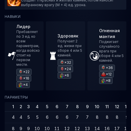
Создает 11 красных и желтых камней, потом наносит
выбранному врагу (M + 4) ед. урона.
НАВЫКИ
Лидер
Огненная
Прибавляет
Здоровяк
мантия
по 3 ед. ко
всем
Получает 2
Поджигает
параметрам,
ед. жизни при
случайного
когда войско
сборе 4 или 5
врага при
стоит на
камней.
сборе 4 или 5
первом
камней.
×32
месте.
×36
×24
×22
×12
×6
×16
×8
×4
ПАРАМЕТРЫ
1
2
3
4
5
6
7
8
9
10
11
12
13
4
4
5
5
6
6
6
7
7
8
8
8
9
8
9
9
10
10
11
12
12
13
14
16
17
19