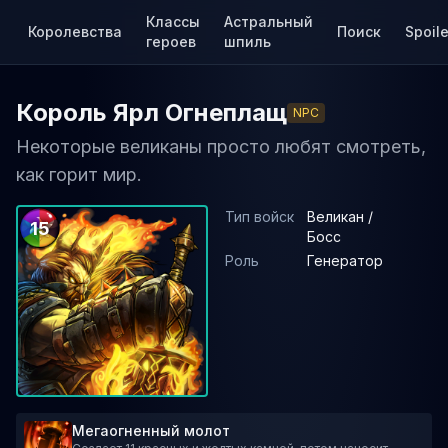
Классы
Астральный
Королевства
Поиск
Spoile
героев
шпиль
Король Ярл Огнеплащ
NPC
Некоторые великаны просто любят смотреть,
как горит мир.
Тип войск
Великан /
15
Босс
Роль
Генератор
Мегаогненный молот