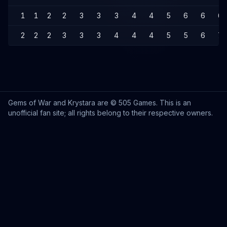
1
1
2
2
3
3
3
4
4
5
6
6
6
2
2
2
3
3
3
4
4
4
5
5
6
7
Gems of War and Krystara are © 505 Games. This is an
unofficial fan site; all rights belong to their respective owners.