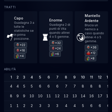
TRATTI
Mantello
Capo
Enorme
Ardente
Guadagna 3 a
Guadagna 2 di
Brucia un
tutte le
punti di Vita
nemico a
statistiche se
quando allinei
caso quando
in prima
4 o 5 gemme.
allinei 4 o 5
posizione.
gemme.
×32
×22
×36
×24
×16
×12
×6
×4
×8
ABILITÀ
1
2
3
4
5
6
7
8
9
10
11
12
13
4
4
5
5
6
6
6
7
7
8
8
8
9
8
9
9
10
10
11
12
12
13
14
16
17
19
1
1
2
2
3
3
3
4
4
5
6
6
6