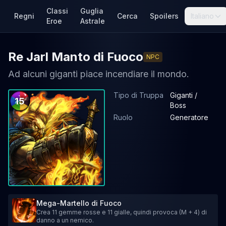
Classi
Guglia
Regni
Cerca
Spoilers
Italiano
Eroe
Astrale
Re Jarl Manto di Fuoco
NPC
Ad alcuni giganti piace incendiare il mondo.
Tipo di Truppa
Giganti /
15
Boss
Ruolo
Generatore
Mega-Martello di Fuoco
Crea 11 gemme rosse e 11 gialle, quindi provoca (M + 4) di
danno a un nemico.