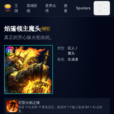
王
英雄阶
星界尖
搜
中
Spoilers
国
级
塔
索
文
焰篷领主魔头
NPC
真正的芳心纵火犯在此。
类型
巨人 /
15
魔头
角色
生成者
巨型火焰之锤
创造 11 红色和 11 黄色宝石，然后对 1 个敌人造成 (M + 4) 点伤
害。