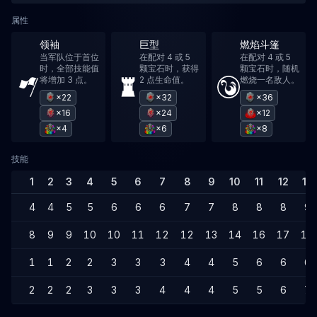
属性
领袖
巨型
燃焰斗篷
当军队位于首位
在配对 4 或 5
在配对 4 或 5
时，全部技能值
颗宝石时，获得
颗宝石时，随机
将增加 3 点。
2 点生命值。
燃烧一名敌人。
×22
×32
×36
×16
×24
×12
×4
×6
×8
技能
1
2
3
4
5
6
7
8
9
10
11
12
13
4
4
5
5
6
6
6
7
7
8
8
8
9
8
9
9
10
10
11
12
12
13
14
16
17
19
1
1
2
2
3
3
3
4
4
5
6
6
6
2
2
2
3
3
3
4
4
4
5
5
6
7