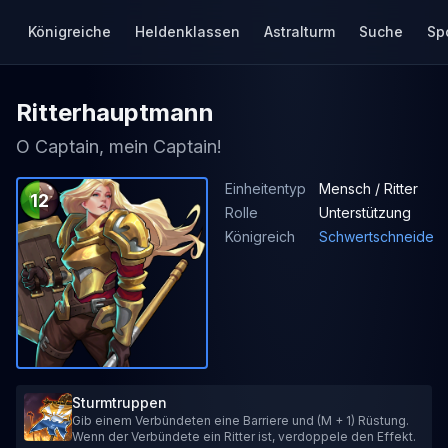
Königreiche
Heldenklassen
Astralturm
Suche
Sp
Ritterhauptmann
O Captain, mein Captain!
Einheitentyp
Mensch / Ritter
12
Rolle
Unterstützung
Königreich
Schwertschneide
Sturmtruppen
Gib einem Verbündeten eine Barriere und (M + 1) Rüstung.
Wenn der Verbündete ein Ritter ist, verdoppele den Effekt.