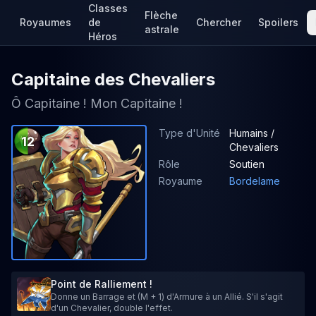
Classes
Flèche
Royaumes
de
Chercher
Spoilers
astrale
Héros
Capitaine des Chevaliers
Ô Capitaine ! Mon Capitaine !
Type d'Unité
Humains /
12
Chevaliers
Rôle
Soutien
Royaume
Bordelame
Point de Ralliement !
Donne un Barrage et (M + 1) d'Armure à un Allié. S'il s'agit
d'un Chevalier, double l'effet.