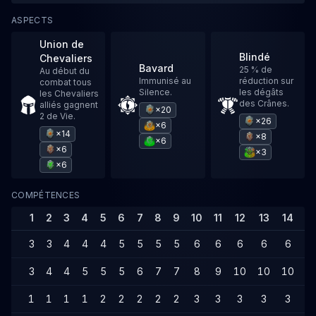
ASPECTS
Union de
Blindé
Chevaliers
Bavard
25 % de
Au début du
Immunisé au
réduction sur
combat tous
Silence.
les dégâts
les Chevaliers
des Crânes.
alliés gagnent
×20
2 de Vie.
×26
×6
×14
×8
×6
×6
×3
×6
COMPÉTENCES
1
2
3
4
5
6
7
8
9
10
11
12
13
14
1
3
3
4
4
4
5
5
5
5
6
6
6
6
6
7
3
4
4
5
5
5
6
7
7
8
9
10
10
10
1
1
1
1
1
2
2
2
2
2
3
3
3
3
3
4