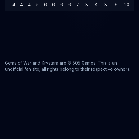
4
4
4
5
6
6
6
6
7
8
8
8
9
10
1
Gems of War and Krystara are © 505 Games. This is an
unofficial fan site; all rights belong to their respective owners.