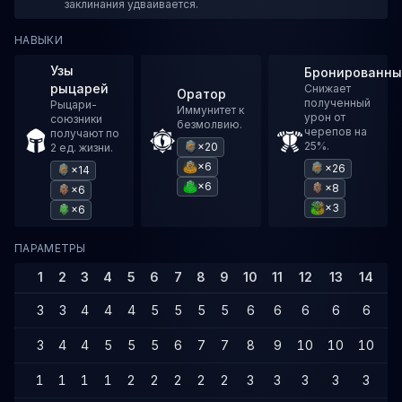
заклинания удваивается.
НАВЫКИ
Узы
Бронированны
рыцарей
Снижает
Оратор
полученный
Рыцари-
Иммунитет к
урон от
союзники
безмолвию.
черепов на
получают по
25%.
×20
2 ед. жизни.
×6
×26
×14
×6
×8
×6
×3
×6
ПАРАМЕТРЫ
1
2
3
4
5
6
7
8
9
10
11
12
13
14
1
3
3
4
4
4
5
5
5
5
6
6
6
6
6
7
3
4
4
5
5
5
6
7
7
8
9
10
10
10
1
1
1
1
1
2
2
2
2
2
3
3
3
3
3
4