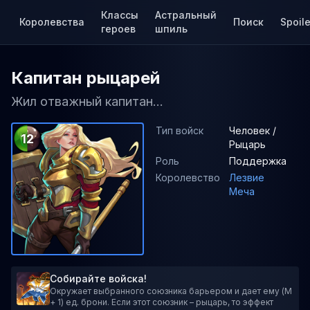
Классы
Астральный
Королевства
Поиск
Spoile
героев
шпиль
Капитан рыцарей
Жил отважный капитан...
Тип войск
Человек /
12
Рыцарь
Роль
Поддержка
Королевство
Лезвие
Меча
Собирайте войска!
Окружает выбранного союзника барьером и дает ему (M
+ 1) ед. брони. Если этот союзник – рыцарь, то эффект