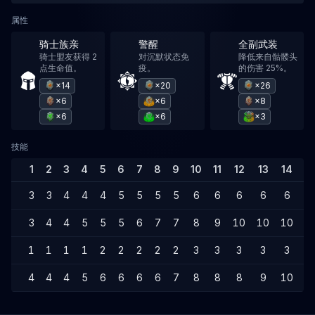
属性
骑士族亲
警醒
全副武装
骑士盟友获得 2
对沉默状态免
降低来自骷髅头
点生命值。
疫。
的伤害 25%。
×14
×20
×26
×6
×6
×8
×6
×6
×3
技能
1
2
3
4
5
6
7
8
9
10
11
12
13
14
1
3
3
4
4
4
5
5
5
5
6
6
6
6
6
7
3
4
4
5
5
5
6
7
7
8
9
10
10
10
1
1
1
1
1
2
2
2
2
2
3
3
3
3
3
4
4
4
4
5
6
6
6
6
7
8
8
8
9
10
1