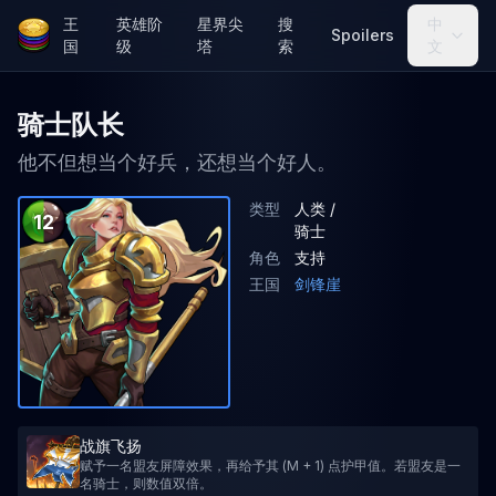
王
英雄阶
星界尖
搜
中
Spoilers
国
级
塔
索
文
骑士队长
他不但想当个好兵，还想当个好人。
类型
人类 /
12
骑士
角色
支持
王国
剑锋崖
战旗飞扬
赋予一名盟友屏障效果，再给予其 (M + 1) 点护甲值。若盟友是一
名骑士，则数值双倍。