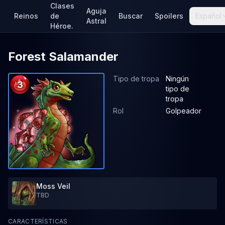
Clases
Aguja
Reinos
de
Buscar
Spoilers
Español
Astral
Héroe.
Forest Salamander
Tipo de tropa
Ningún
3
tipo de
tropa
Rol
Golpeador
Moss Veil
TBD
CARACTERÍSTICAS