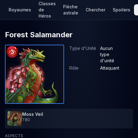
Classes
Flèche
Royaumes
de
Chercher
Spoilers
astrale
Héros
Forest Salamander
Type d'Unité
Aucun
3
type
d'unité
Rôle
Attaquant
Moss Veil
TBD
ASPECTS