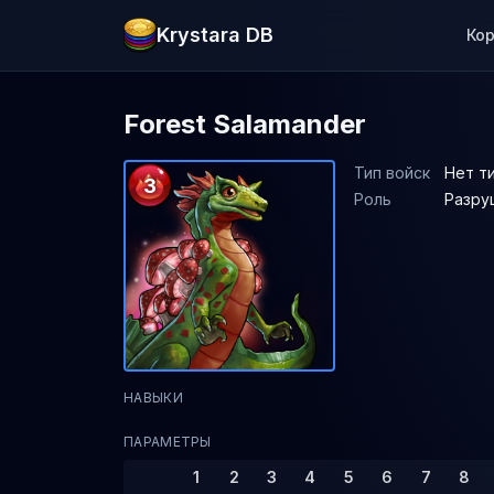
Krystara DB
Ко
Forest Salamander
Тип войск
Нет т
3
Роль
Разру
НАВЫКИ
ПАРАМЕТРЫ
1
2
3
4
5
6
7
8