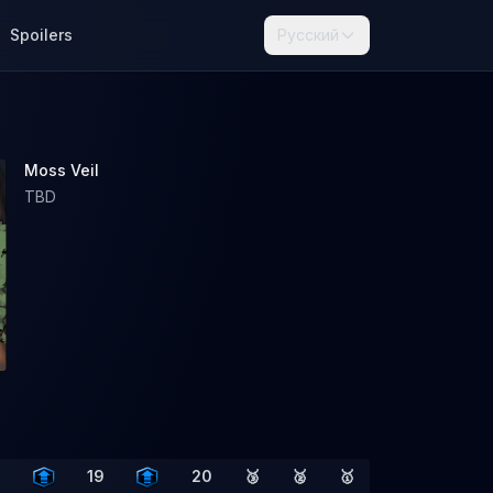
Spoilers
Русский
Moss Veil
TBD
8
19
20
🥉
🥈
🥇