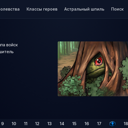
ролевства
Классы героев
Астральный шпиль
Поиск
ипа войск
шитель
9
10
11
12
13
14
15
16
17
1