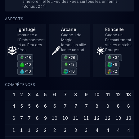
améliorer l'effet. Feu des Fées sur tous les ennemis.
(Bonus : 2 : 1)
ASPECTS
Ignifugé
Arcane
Étincelle
Immunité à
Gagne 1 de
Gagne un
l'Embrasement
Magie
Enchantement
et au Feu des
lorsqu'un allié
sur les matchs
Fées.
lance un sort.
Rouges.
×18
×26
×34
×10
×12
×6
×10
×10
×2
COMPÉTENCES
1
2
3
4
5
6
7
8
9
10
11
12
13
1
4
5
5
6
6
6
7
7
7
8
8
8
8
6
7
7
8
9
10
10
11
11
12
12
13
13
1
1
1
1
2
2
2
3
3
3
4
4
4
4