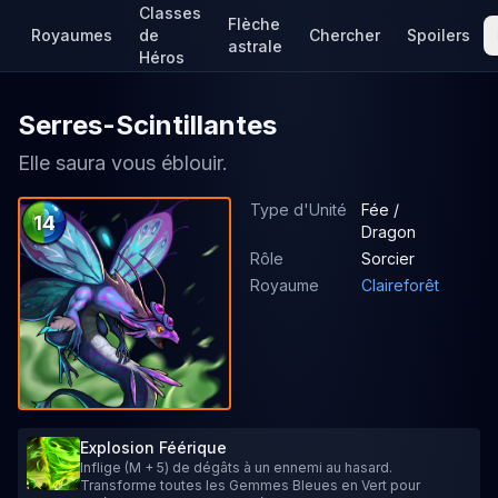
Classes
Flèche
Royaumes
de
Chercher
Spoilers
astrale
Héros
Serres-Scintillantes
Elle saura vous éblouir.
Type d'Unité
Fée /
14
Dragon
Rôle
Sorcier
Royaume
Claireforêt
Explosion Féérique
Inflige (M + 5) de dégâts à un ennemi au hasard.
Transforme toutes les Gemmes Bleues en Vert pour