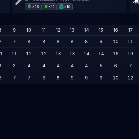
×26
×12
×10
8
9
10
11
12
13
14
15
16
17
7
7
8
8
8
8
8
9
10
11
1
11
12
12
13
13
14
14
16
19
3
3
4
4
4
4
4
5
6
7
6
7
7
8
8
9
9
9
10
12