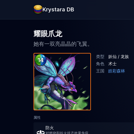
Krystara DB
耀眼爪龙
她有一双亮晶晶的飞翼。
类型
妖仙 / 龙族
14
角色
术士
王国
皓彩森林
属性
防火
对燃烧和妖火状态效果免疫。