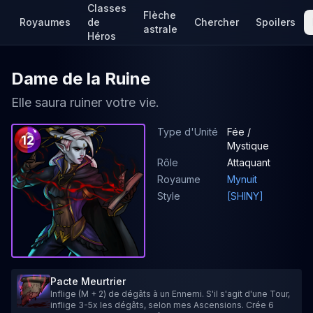
Classes
Flèche
Royaumes
de
Chercher
Spoilers
astrale
Héros
Dame de la Ruine
Elle saura ruiner votre vie.
Type d'Unité
Fée /
12
Mystique
Rôle
Attaquant
Royaume
Mynuit
Style
[SHINY]
Pacte Meurtrier
Inflige (M + 2) de dégâts à un Ennemi. S'il s'agit d'une Tour,
inflige 3-5x les dégâts, selon mes Ascensions. Crée 6