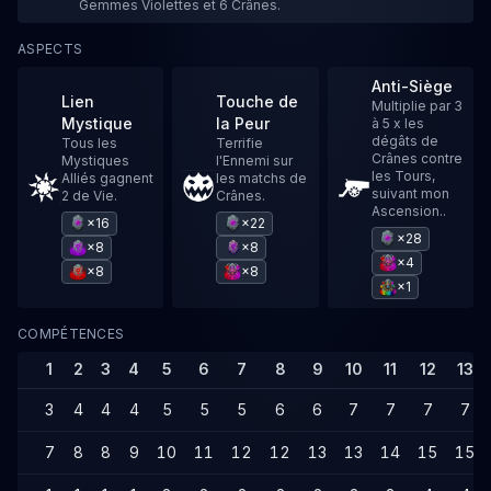
Gemmes Violettes et 6 Crânes.
ASPECTS
Anti-Siège
Lien
Touche de
Multiplie par 3
Mystique
la Peur
à 5 x les
dégâts de
Tous les
Terrifie
Crânes contre
Mystiques
l'Ennemi sur
les Tours,
Alliés gagnent
les matchs de
suivant mon
2 de Vie.
Crânes.
Ascension..
×16
×22
×28
×8
×8
×4
×8
×8
×1
COMPÉTENCES
1
2
3
4
5
6
7
8
9
10
11
12
13
3
4
4
4
5
5
5
6
6
7
7
7
7
7
8
8
9
10
11
12
12
13
13
14
15
15