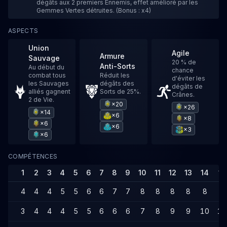
dégâts aux 2 premiers Ennemis, effet amélioré par les
Gemmes Vertes détruites. (Bonus : x4)
ASPECTS
Union
Agile
Armure
Sauvage
20 % de
Anti-Sorts
Au début du
chance
combat tous
Réduit les
d'éviter les
les Sauvages
dégâts des
dégâts de
alliés gagnent
Sorts de 25%.
Crânes.
2 de Vie.
×20
×26
×14
×6
×8
×6
×6
×3
×6
COMPÉTENCES
1
2
3
4
5
6
7
8
9
10
11
12
13
14
15
4
4
4
5
5
6
6
7
7
8
8
8
8
8
9
3
4
4
4
5
5
6
6
6
7
8
9
9
10
10