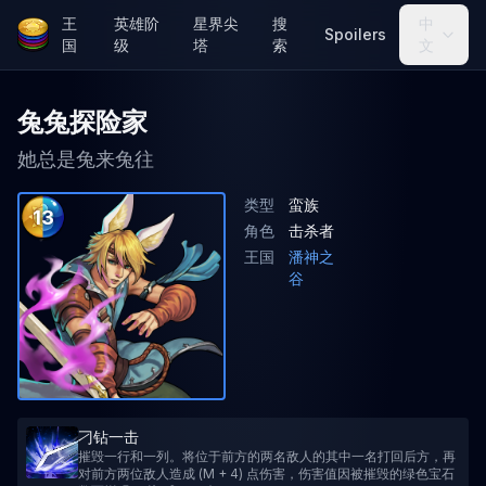
王
英雄阶
星界尖
搜
中
Spoilers
国
级
塔
索
文
兔兔探险家
她总是兔来兔往
类型
蛮族
13
角色
击杀者
王国
潘神之
谷
刁钻一击
摧毁一行和一列。将位于前方的两名敌人的其中一名打回后方，再
对前方两位敌人造成 (M + 4) 点伤害，伤害值因被摧毁的绿色宝石