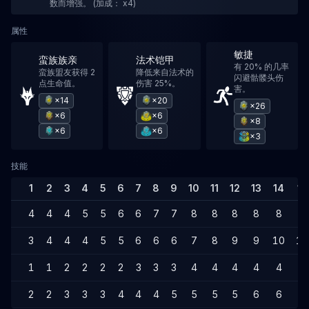
数而增强。 (加成： x4)
属性
敏捷
蛮族族亲
法术铠甲
有 20% 的几率
蛮族盟友获得 2
降低来自法术的
闪避骷髅头伤
点生命值。
伤害 25%。
害。
×14
×20
×26
×6
×6
×8
×6
×6
×3
技能
1
2
3
4
5
6
7
8
9
10
11
12
13
14
15
4
4
4
5
5
6
6
7
7
8
8
8
8
8
9
3
4
4
4
5
5
6
6
6
7
8
9
9
10
10
1
1
2
2
2
2
3
3
3
4
4
4
4
4
5
2
2
3
3
3
4
4
4
5
5
5
5
6
6
6