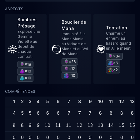
ASPECTS
Sombres
Bouclier de
Présage
Tentation
Mana
Explose une
Charme un
Immunité à la
Gemme
ennemi au
Mana Mania,
Violette au
hasard quand
au Vidage de
début de
un Allié meurt.
Mana et au Vol
chaque
de Mana.
×34
combat.
×26
×6
×18
×12
×2
×10
×10
×10
COMPÉTENCES
1
2
3
4
5
6
7
8
9
10
11
12
13
4
5
5
6
6
6
7
7
7
8
8
8
8
8
8
9
9
10
11
11
12
13
13
14
15
15
0
0
0
0
0
0
0
0
0
0
0
0
0