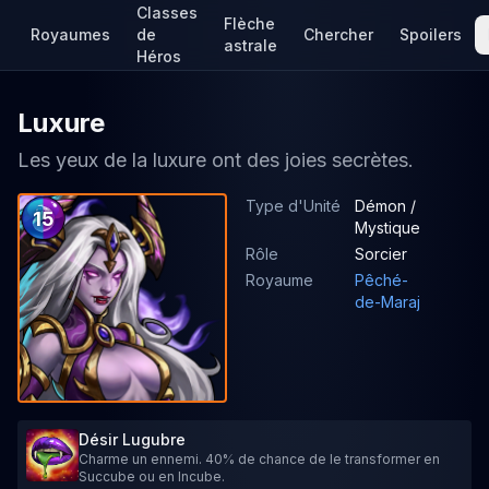
Classes
Flèche
Royaumes
de
Chercher
Spoilers
astrale
Héros
Luxure
Les yeux de la luxure ont des joies secrètes.
Type d'Unité
Démon /
15
Mystique
Rôle
Sorcier
Royaume
Pêché-
de-Maraj
Désir Lugubre
Charme un ennemi. 40% de chance de le transformer en
Succube ou en Incube.