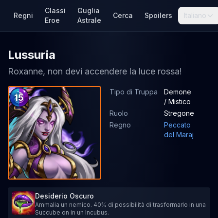
Classi
Guglia
Regni
Cerca
Spoilers
Italiano
Eroe
Astrale
Lussuria
Roxanne, non devi accendere la luce rossa!
Tipo di Truppa
Demone
15
/ Mistico
Ruolo
Stregone
Regno
Peccato
del Maraj
Desiderio Oscuro
Ammalia un nemico. 40% di possibilità di trasformarlo in una
Succube on in un Incubus.