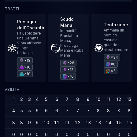
TRATTI
Scudo
Presagio
Tentazione
Mana
dell'Oscurità
Ammalia un
Immunità a
Fa Esplodere
nemico
Bruciatura
una Gemma
casuale
Mana,
Viola all'inizio
quando un
Prosciuga
di ogni
alleato muore.
Mana e Ruba
battaglia.
Mana
×34
×18
×26
×6
×10
×12
×2
×10
×10
ABILITÀ
1
2
3
4
5
6
7
8
9
10
11
12
13
4
5
5
6
6
6
7
7
7
8
8
8
8
8
8
9
9
10
11
11
12
13
13
14
15
15
0
0
0
0
0
0
0
0
0
0
0
0
0