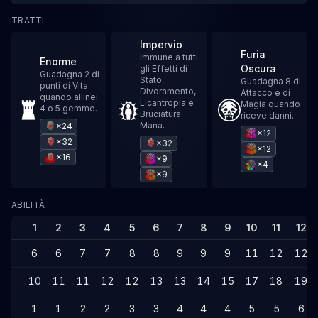
TRATTI
Impervio
Furia
Immune a tutti
Enorme
Oscura
gli Effetti di
Guadagna 2 di
Stato,
Guadagna 8 di
punti di Vita
Divoramento,
Attacco e di
quando allinei
Licantropia e
Magia quando
4 o 5 gemme.
Bruciatura
riceve danni.
Mana.
×24
×12
×32
×32
×12
×16
×9
×4
×9
ABILITÀ
1
2
3
4
5
6
7
8
9
10
11
12
6
6
7
7
8
8
9
9
9
11
12
12
10
11
11
12
12
13
13
14
15
17
18
19
1
1
2
2
3
3
4
4
4
5
5
6