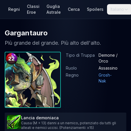
Classi
Guglia
Regni
Cerca
Spoilers
Italiano
Eroe
Astrale
Gargantauro
Più grande del grande. Più alto dell'alto.
Tipo di Truppa
Demone /
22
Orco
Ruolo
Assassino
Regno
Grosh-
Nak
Lancia demoniaca
Causa (M + 13) danni a un nemico, potenziato da tutti gli
alleati e nemici uccisi. (Potenziamenti: x15)