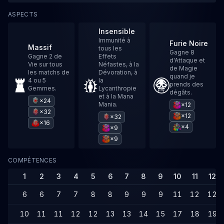
ASPECTS
Insensible
Immunité à
Furie Noire
Massif
tous les
Gagne 8
Gagne 2 de
Effets
d'Attaque et
Vie sur tous
Néfastes, à la
de Magie
les matchs de
Dévoration, à
quand je
4 ou 5
la
prends des
Gemmes.
Lycanthropie
dégâts.
et à la Mana
×24
Mania.
×12
×32
×12
×32
×16
×4
×9
×9
COMPÉTENCES
1
2
3
4
5
6
7
8
9
10
11
12
6
6
7
7
8
8
9
9
9
11
12
12
10
11
11
12
12
13
13
14
15
17
18
19