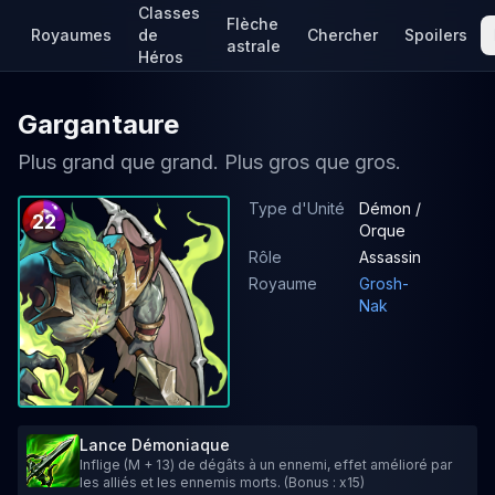
Classes
Flèche
Royaumes
de
Chercher
Spoilers
astrale
Héros
Gargantaure
Plus grand que grand. Plus gros que gros.
Type d'Unité
Démon /
22
Orque
Rôle
Assassin
Royaume
Grosh-
Nak
Lance Démoniaque
Inflige (M + 13) de dégâts à un ennemi, effet amélioré par
les alliés et les ennemis morts. (Bonus : x15)