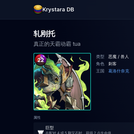
Krystara DB
轧刚托
真正的天霸动霸 tua
类型
恶魔 / 兽人
22
角色
刺客
王国
葛洛什奈克
属性
巨型
在配对 4 或 5 颗宝石时，获得 2 点生命值。