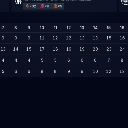
×32
×9
×9
7
8
9
10
11
12
13
14
15
16
9
9
9
11
12
12
13
13
15
16
13
14
15
17
18
19
19
20
23
24
4
4
4
5
5
6
6
6
7
8
5
6
6
8
8
9
9
10
12
12