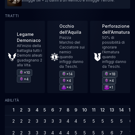
Infligge (M + 2) danni a un Nemico e infligge Terrore.
TRATTI
Occhio
Perforazione
dell'Aquila
dell'Armatura
Legame
Piazza
50% di
Demoniaco
Marchio del
possibilità di
All'inizio della
Cacciatore sui
ignorare
battaglia tutti i
nemici
l'Armatura
Demoni alleati
quando
quando
guadagnano 2
infliggi danno
infliggi danno
alla Vita.
da Teschi.
da Teschi.
×10
×14
×18
×4
×4
×4
×4
×1
ABILITÀ
1
2
3
4
5
6
7
8
9
10
11
12
13
14
15
2
2
2
3
3
3
3
4
4
5
5
5
5
5
6
2
2
3
3
3
4
4
4
5
5
5
5
6
7
7