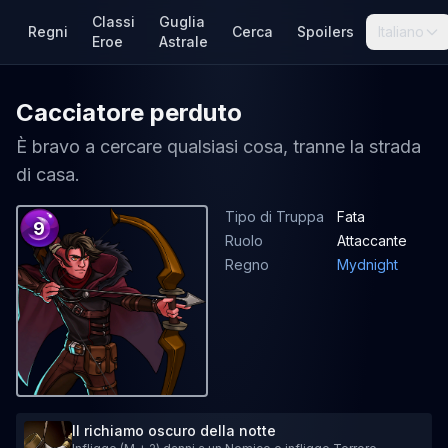
Classi
Guglia
Regni
Cerca
Spoilers
Italiano
Eroe
Astrale
Cacciatore perduto
È bravo a cercare qualsiasi cosa, tranne la strada
di casa.
Tipo di Truppa
Fata
9
Ruolo
Attaccante
Regno
Mydnight
Il richiamo oscuro della notte