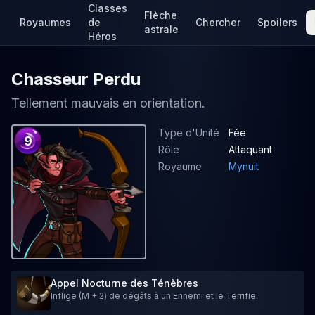
Classes
Flèche
Royaumes
de
Chercher
Spoilers
astrale
Héros
Chasseur Perdu
Tellement mauvais en orientation.
Type d'Unité
Fée
9
Rôle
Attaquant
Royaume
Mynuit
Appel Nocturne des Ténèbres
Inflige (M + 2) de dégâts à un Ennemi et le Terrifie.