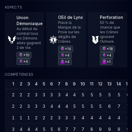
ASPECTS
OEil de Lynx
Perforation
Union
Place la
50 % de
Démoniaque
Marque de la
chance que
Au début du
Proie sur les
les Crânes
combat tous
dégâts de
ignorent
les Démons
Crânes.
l'Armure.
alliés gagnent
2 de Vie.
×14
×18
×10
×4
×4
×4
×4
×1
COMPÉTENCES
1
2
3
4
5
6
7
8
9
10
11
12
13
14
15
2
2
2
3
3
3
3
4
4
5
5
5
5
5
6
2
2
3
3
3
4
4
4
5
5
5
5
6
7
7
1
1
1
2
2
2
3
3
3
4
4
4
4
4
5
3
4
4
4
5
5
6
7
7
7
8
9
9
9
9