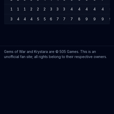
1
1
1
2
2
2
3
3
3
4
4
4
4
4
5
3
4
4
4
5
5
6
7
7
7
8
9
9
9
9
Gems of War and Krystara are © 505 Games. This is an
unofficial fan site; all rights belong to their respective owners.