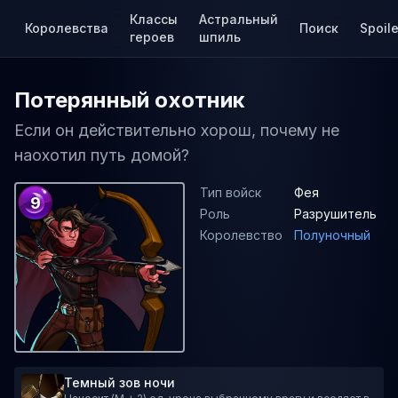
Классы
Астральный
Королевства
Поиск
Spoile
героев
шпиль
Потерянный охотник
Если он действительно хорош, почему не
наохотил путь домой?
Тип войск
Фея
9
Роль
Разрушитель
Королевство
Полуночный
Темный зов ночи