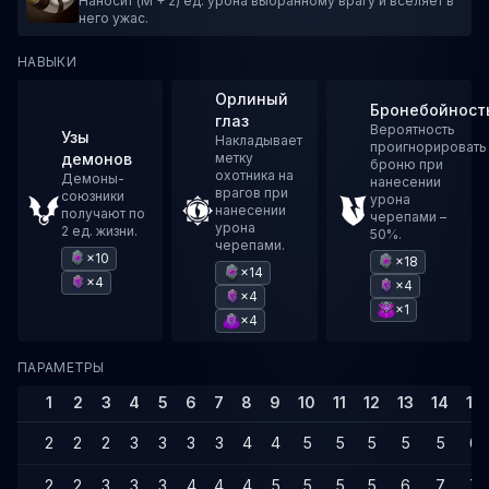
Наносит (M + 2) ед. урона выбранному врагу и вселяет в
него ужас.
НАВЫКИ
Орлиный
Бронебойност
глаз
Вероятность
Узы
Накладывает
проигнорировать
демонов
метку
броню при
охотника на
Демоны-
нанесении
врагов при
союзники
урона
нанесении
получают по
черепами –
урона
2 ед. жизни.
50%.
черепами.
×10
×18
×14
×4
×4
×4
×1
×4
ПАРАМЕТРЫ
1
2
3
4
5
6
7
8
9
10
11
12
13
14
15
2
2
2
3
3
3
3
4
4
5
5
5
5
5
6
2
2
3
3
3
4
4
4
5
5
5
5
6
7
7