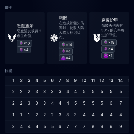
属性
鹰眼
穿透护甲
在造成骷髅头伤
恶魔族亲
骷髅头伤害有
害时，使敌人陷
50% 的几率略
恶魔盟友获得 2
入猎人标记状
过护甲值。
点生命值。
态。
×18
×10
×14
×4
×4
×4
×1
×4
技能
1
2
3
4
5
6
7
8
9
10
11
12
13
14
15
2
2
2
3
3
3
3
4
4
5
5
5
5
5
6
2
2
3
3
3
4
4
4
5
5
5
5
6
7
7
1
1
1
2
2
2
3
3
3
4
4
4
4
4
5
3
4
4
4
5
5
6
7
7
7
8
9
9
9
9