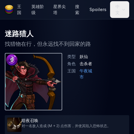
王
英雄阶
星界尖
搜
中
Spoilers
国
级
塔
索
文
迷路猎人
找猎物在行，但永远找不到回家的路
类型
妖仙
9
角色
击杀者
王国
午夜城
市
暗夜召唤
对一名敌人造成 (M + 2) 点伤害，并使其陷入恐怖状态。