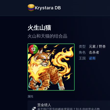
Krystara DB
火生山猫
火山和天猫的结合品
类型
元素 / 野兽
12
角色
击杀者
王国
诺斯
属性
赏金猎人
基于我已晋升的稀有度获得 2 到 6 倍的赏金点数。