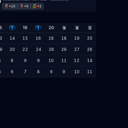
×20
×6
×2
8
19
20
🥉
🥈
🥇
3
14
15
16
18
18
19
20
9
20
22
24
26
26
27
28
8
8
9
9
10
11
12
14
6
6
7
8
9
9
10
11