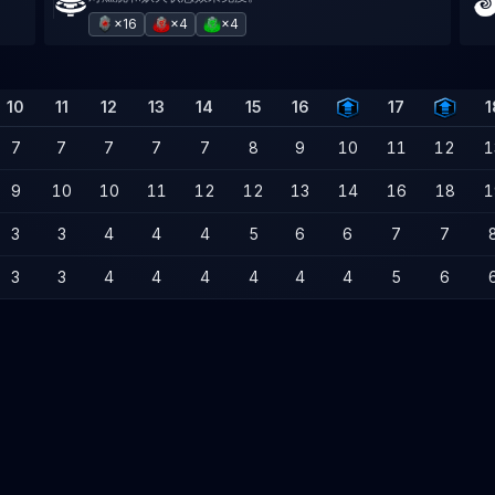
×16
×4
×4
10
11
12
13
14
15
16
17
1
7
7
7
7
7
8
9
10
11
12
1
9
10
10
11
12
12
13
14
16
18
1
3
3
4
4
4
5
6
6
7
7
3
3
4
4
4
4
4
4
5
6