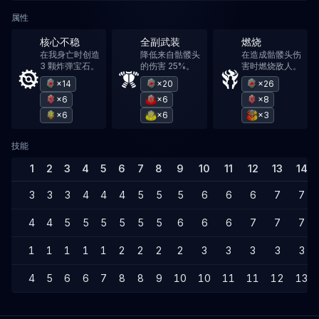
属性
核心不稳
全副武装
燃烧
在我身亡时创造
降低来自骷髅头
在造成骷髅头伤
3 颗炸弹宝石。
的伤害 25%。
害时燃烧敌人。
×14
×20
×26
×6
×6
×8
×6
×6
×3
技能
1
2
3
4
5
6
7
8
9
10
11
12
13
14
3
3
3
4
4
4
5
5
5
6
6
6
7
7
4
4
5
5
5
5
5
5
6
6
6
7
7
7
1
1
1
1
1
2
2
2
2
3
3
3
3
3
4
5
6
6
7
8
8
9
10
10
11
11
12
13