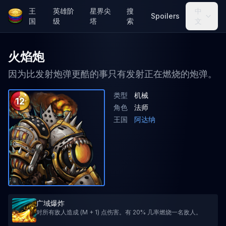
王
英雄阶
星界尖
搜
中
Spoilers
国
级
塔
索
文
火焰炮
因为比发射炮弹更酷的事只有发射正在燃烧的炮弹。
类型
机械
12
角色
法师
王国
阿达纳
广域爆炸
对所有敌人造成 (M + 1) 点伤害。有 20% 几率燃烧一名敌人。